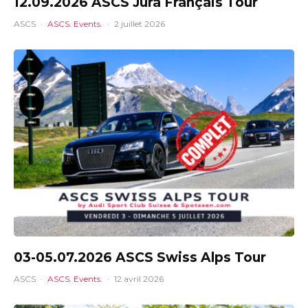
12.09.2026 ASCS Jura Français Tour
ASCS
·
ASCS. Events.
·
2 juillet 2026
03-05.07.2026 ASCS Swiss Alps Tour
ASCS
·
ASCS. Events.
·
12 avril 2026