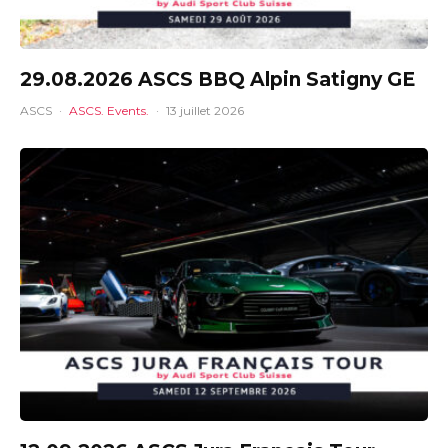
29.08.2026 ASCS BBQ Alpin Satigny GE
ASCS
·
ASCS. Events.
·
13 juillet 2026