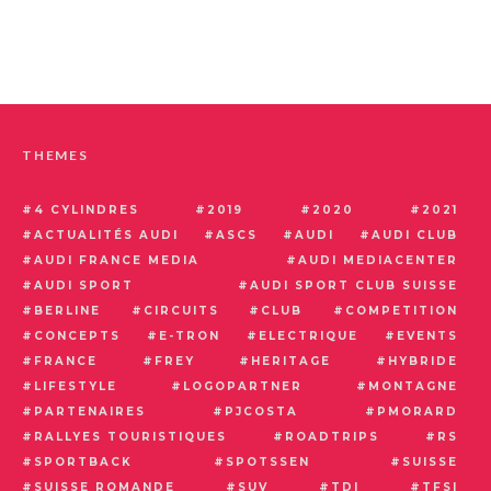
THEMES
4 CYLINDRES
2019
2020
2021
ACTUALITÉS AUDI
ASCS
AUDI
AUDI CLUB
AUDI FRANCE MEDIA
AUDI MEDIACENTER
AUDI SPORT
AUDI SPORT CLUB SUISSE
BERLINE
CIRCUITS
CLUB
COMPETITION
CONCEPTS
E-TRON
ELECTRIQUE
EVENTS
FRANCE
FREY
HERITAGE
HYBRIDE
LIFESTYLE
LOGOPARTNER
MONTAGNE
PARTENAIRES
PJCOSTA
PMORARD
RALLYES TOURISTIQUES
ROADTRIPS
RS
SPORTBACK
SPOTSSEN
SUISSE
SUISSE ROMANDE
SUV
TDI
TFSI