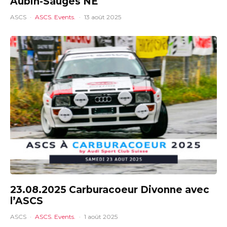
Aubin-Sauges NE
ASCS
·
ASCS. Events.
·
13 août 2025
23.08.2025 Carburacoeur Divonne avec
l’ASCS
ASCS
·
ASCS. Events.
·
1 août 2025