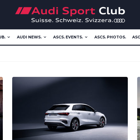
UB.
AUDI NEWS.
ASCS. EVENTS.
ASCS. PHOTOS.
ASC