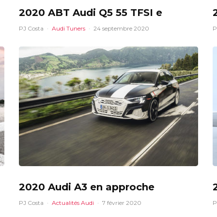
2020 ABT Audi Q5 55 TFSI e
PJ Costa
·
Audi Tuners
·
24 septembre 2020
P
2020 Audi A3 en approche
PJ Costa
·
Actualités Audi
·
7 février 2020
P