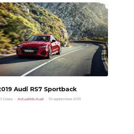
2019 Audi RS7 Sportback
J Costa
·
Actualités Audi
·
10 septembre 2019