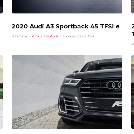
2020 Audi A3 Sportback 45 TFSI e
PJ Costa
·
Actualités Audi
·
8 décembre 2020
P