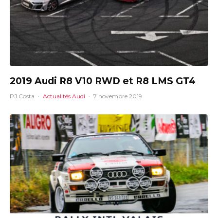
2019 Audi R8 V10 RWD et R8 LMS GT4
PJ Costa
·
Actualités Audi
·
7 novembre 2019