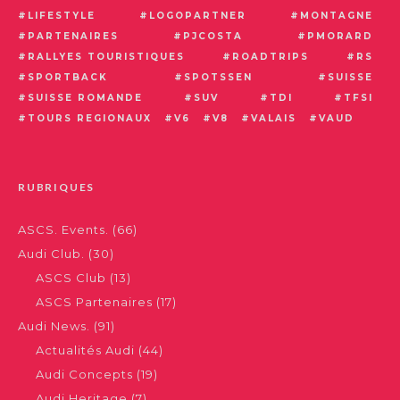
LIFESTYLE
LOGOPARTNER
MONTAGNE
PARTENAIRES
PJCOSTA
PMORARD
RALLYES TOURISTIQUES
ROADTRIPS
RS
SPORTBACK
SPOTSSEN
SUISSE
SUISSE ROMANDE
SUV
TDI
TFSI
TOURS REGIONAUX
V6
V8
VALAIS
VAUD
RUBRIQUES
ASCS. Events.
(66)
Audi Club.
(30)
ASCS Club
(13)
ASCS Partenaires
(17)
Audi News.
(91)
Actualités Audi
(44)
Audi Concepts
(19)
Audi Heritage
(7)