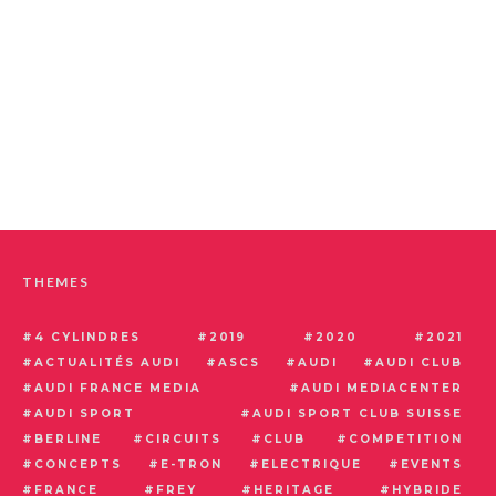
THEMES
4 CYLINDRES
2019
2020
2021
ACTUALITÉS AUDI
ASCS
AUDI
AUDI CLUB
AUDI FRANCE MEDIA
AUDI MEDIACENTER
AUDI SPORT
AUDI SPORT CLUB SUISSE
BERLINE
CIRCUITS
CLUB
COMPETITION
CONCEPTS
E-TRON
ELECTRIQUE
EVENTS
FRANCE
FREY
HERITAGE
HYBRIDE